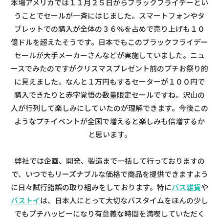
本場アメリカでは１１月２５日からブラックフライデーとい
うことでセールが一斉にはじました。スマートフォンやタ
ブレットでの購入が全体の３６％を占めで売り上げも１０
億ドルを超えたそうです。日本でもこのブラックフライデー
セールが大手メーカーさんなどが実施していました。ニュ
ースでみたのですがクリスマスプレゼント前のプチお祭り的
に見えました。なんと１万円もするセーターが１００円で
購入できたりと赤字覚悟の数量限定セールですね。沢山の
人が行列して楽しみにしていたのが理解できます。今後この
ようなプチイベントが全国で増えると楽しみも倍増するか
と思います。
弊社では企画、開発、製造まで一括して行っておりますの
で、いつでもリーズナブルな価格で商品を提供できますよう
に日々試行錯誤の取り組みをしております。特に
バス雑貨
や
バストイ
は、日本人にとって大切なバスタイムをほんの少し
でもプチハッピーになり有意義な時間を満喫していただく