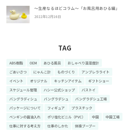
〜生産なるほどコラム〜「お風呂用あひる編」
2022年12月16日
TAG
ABS樹脂
OEM
あひる風呂
おしゃべり温湿度計
ごあいさつ
にゃんこ計
ものづくり
アンブレラライト
イベント
オリジナル
キッチンアイテム
ギフトショー
スケジュール管理
ハシー公式ショップ
バストイ
バングラディシュ
バングラデシュ
バングラデシュ工場
パッケージについて
フィギュア
プラスチック
ペンギンの醤油入れ
ポリ塩化ビニル（PVC）
中国
中国工場
仕事に対する考え方
仕事のしかた
体操ブーブー