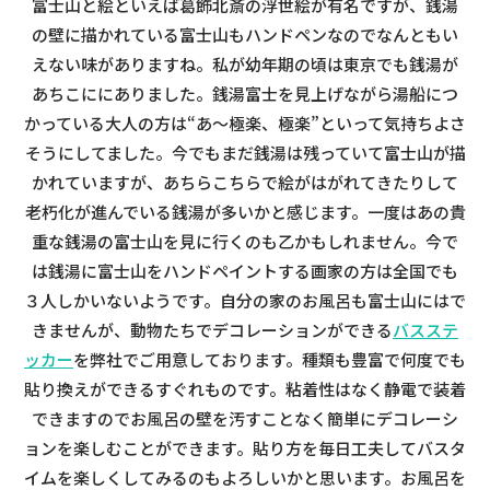
富士山と絵といえば葛飾北斎の浮世絵が有名ですが、銭湯
の壁に描かれている富士山もハンドペンなのでなんともい
えない味がありますね。私が幼年期の頃は東京でも銭湯が
あちこににありました。銭湯富士を見上げながら湯船につ
かっている大人の方は“あ～極楽、極楽”といって気持ちよさ
そうにしてました。今でもまだ銭湯は残っていて富士山が描
かれていますが、あちらこちらで絵がはがれてきたりして
老朽化が進んでいる銭湯が多いかと感じます。一度はあの貴
重な銭湯の富士山を見に行くのも乙かもしれません。今で
は銭湯に富士山をハンドペイントする画家の方は全国でも
３人しかいないようです。自分の家のお風呂も富士山にはで
きませんが、動物たちでデコレーションができる
バスステ
ッカー
を弊社でご用意しております。種類も豊富で何度でも
貼り換えができるすぐれものです。粘着性はなく静電で装着
できますのでお風呂の壁を汚すことなく簡単にデコレーシ
ョンを楽しむことができます。貼り方を毎日工夫してバスタ
イムを楽しくしてみるのもよろしいかと思います。お風呂を