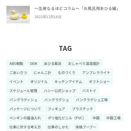
〜生産なるほどコラム〜「お風呂用あひる編」
2022年12月16日
TAG
ABS樹脂
OEM
あひる風呂
おしゃべり温湿度計
ごあいさつ
にゃんこ計
ものづくり
アンブレラライト
イベント
オリジナル
キッチンアイテム
ギフトショー
スケジュール管理
ハシー公式ショップ
バストイ
バングラディシュ
バングラデシュ
バングラデシュ工場
パッケージについて
フィギュア
プラスチック
ペンギンの醤油入れ
ポリ塩化ビニル（PVC）
中国
中国工場
仕事に対する考え方
仕事のしかた
体操ブーブー