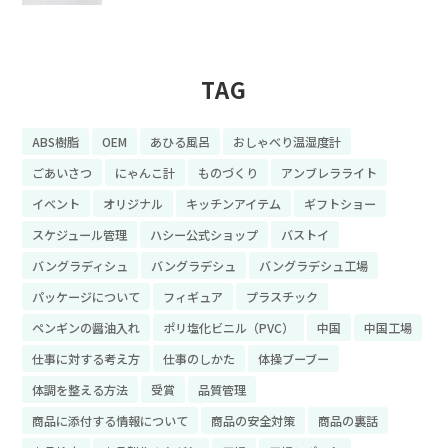
TAG
ABS樹脂
OEM
あひる風呂
おしゃべり温湿度計
ごあいさつ
にゃんこ計
ものづくり
アンブレラライト
イベント
オリジナル
キッチンアイテム
ギフトショー
スケジュール管理
ハシー公式ショップ
バストイ
バングラディシュ
バングラデシュ
バングラデシュ工場
パッケージについて
フィギュア
プラスチック
ペンギンの醤油入れ
ポリ塩化ビニル（PVC）
中国
中国工場
仕事に対する考え方
仕事のしかた
体操ブーブー
体調を整える方法
受賞
品質管理
商品に添付する情報について
商品の安全対策
商品の裏話