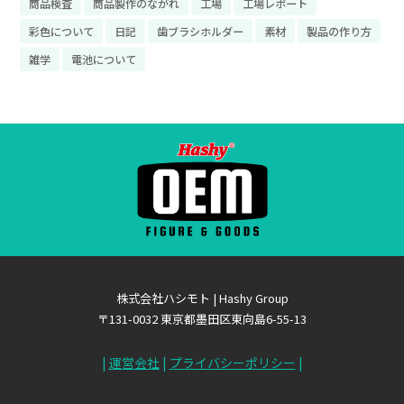
商品検査
商品製作のながれ
工場
工場レポート
彩色について
日記
歯ブラシホルダー
素材
製品の作り方
雑学
電池について
株式会社ハシモト | Hashy Group
〒131-0032 東京都墨田区東向島6-55-13
|
運営会社
|
プライバシーポリシー
|