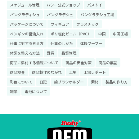
スケジュール管理
ハシー公式ショップ
バストイ
バングラディシュ
バングラデシュ
バングラデシュ工場
パッケージについて
フィギュア
プラスチック
ペンギンの醤油入れ
ポリ塩化ビニル（PVC）
中国
中国工場
仕事に対する考え方
仕事のしかた
体操ブーブー
体調を整える方法
受賞
品質管理
商品に添付する情報について
商品の安全対策
商品の裏話
商品検査
商品製作のながれ
工場
工場レポート
彩色について
日記
歯ブラシホルダー
素材
製品の作り方
雑学
電池について