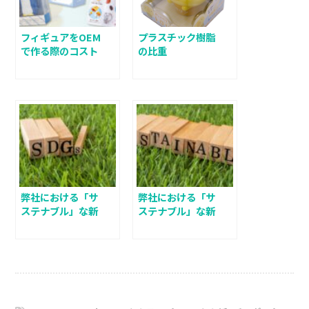
フィギュアをOEM
プラスチック樹脂
で作る際のコスト
の比重
メリット＆デメリ
ット その②
弊社における「サ
弊社における「サ
ステナブル」な新
ステナブル」な新
しい取り組みと商
しい取り組みと商
品作りについて そ
品作りについて そ
の①
の②