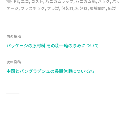
PE
,
エコ
,
コスト
,
ハニカムラップ
,
ハニカム紙
,
バッグ
,
パッ
ケージ
,
プラスチック
,
プラ製
,
包装材
,
梱包材
,
環境問題
,
紙製
前の投稿
パッケージの原材料 その②―箱の厚みについて
次の投稿
中国とバングラデシュの長期休暇について￼