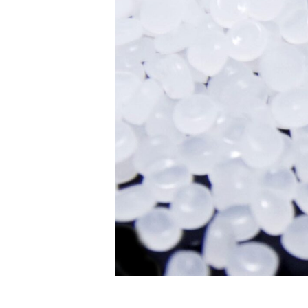
m
メ
i
ン
z
ト
u