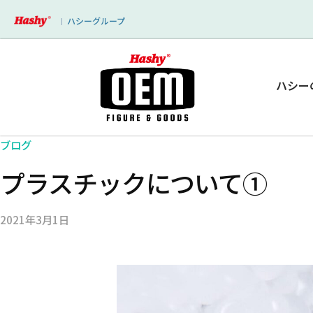
ハシーグループ
｜
ハシー
ブログ
プラスチックについて①
2021年3月1日
b
/
y
0
s
件
h
の
i
コ