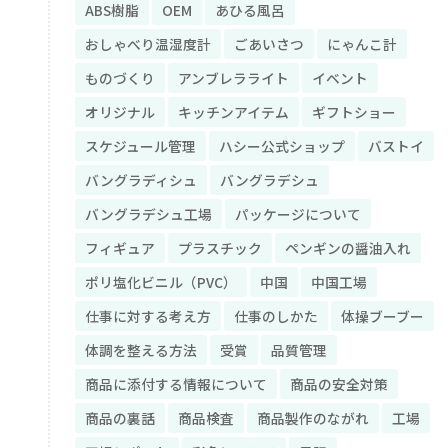
ABS樹脂
OEM
あひる風呂
おしゃべり温湿度計
ごあいさつ
にゃんこ計
ものづくり
アンブレラライト
イベント
オリジナル
キッチンアイテム
ギフトショー
スケジュール管理
ハシー公式ショップ
バストイ
バングラディシュ
バングラデシュ
バングラデシュ工場
パッケージについて
フィギュア
プラスチック
ペンギンの醤油入れ
ポリ塩化ビニル（PVC）
中国
中国工場
仕事に対する考え方
仕事のしかた
体操ブーブー
体調を整える方法
受賞
品質管理
商品に添付する情報について
商品の安全対策
商品の裏話
商品検査
商品製作のながれ
工場