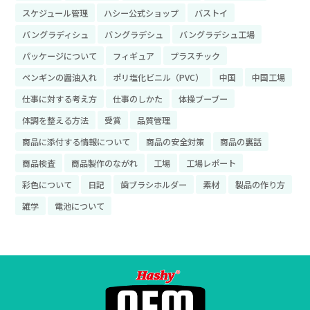
スケジュール管理
ハシー公式ショップ
バストイ
バングラディシュ
バングラデシュ
バングラデシュ工場
パッケージについて
フィギュア
プラスチック
ペンギンの醤油入れ
ポリ塩化ビニル（PVC）
中国
中国工場
仕事に対する考え方
仕事のしかた
体操ブーブー
体調を整える方法
受賞
品質管理
商品に添付する情報について
商品の安全対策
商品の裏話
商品検査
商品製作のながれ
工場
工場レポート
彩色について
日記
歯ブラシホルダー
素材
製品の作り方
雑学
電池について