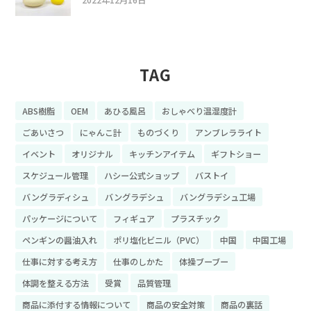
TAG
ABS樹脂
OEM
あひる風呂
おしゃべり温湿度計
ごあいさつ
にゃんこ計
ものづくり
アンブレラライト
イベント
オリジナル
キッチンアイテム
ギフトショー
スケジュール管理
ハシー公式ショップ
バストイ
バングラディシュ
バングラデシュ
バングラデシュ工場
パッケージについて
フィギュア
プラスチック
ペンギンの醤油入れ
ポリ塩化ビニル（PVC）
中国
中国工場
仕事に対する考え方
仕事のしかた
体操ブーブー
体調を整える方法
受賞
品質管理
商品に添付する情報について
商品の安全対策
商品の裏話