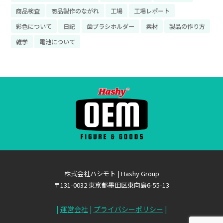
商品検査
商品製作のながれ
工場
工場レポート
彩色について
日記
歯ブラシホルダー
素材
製品の作り方
雑学
電池について
株式会社ハシモト | Hashy Group
〒131-0032 東京都墨田区東向島6-55-13
|
運営会社
|
プライバシーポリシー
|