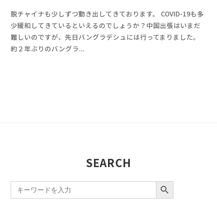
y
0
脱チャイナも少しずつ動き出してきております。 COVID-19も多
a
件
少緩和してきているといえるのでしょうか？中国出張はいまだ
d
の
難しいのですが、先日バングラデシュには行ってまりました。
m
コ
約２年ぶりのバングラ...
i
メ
n
ン
ト
SEARCH
SEARCH BUTTON
Search
for: