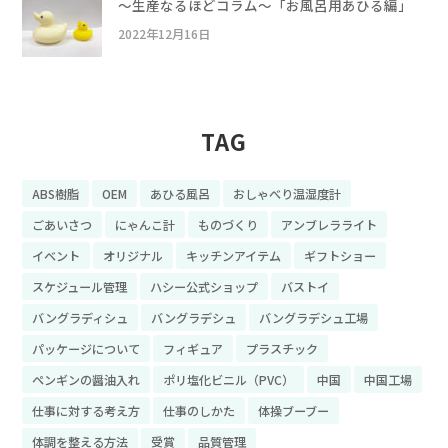
〜生産なるほどコラム〜「お風呂用あひる編」
2022年12月16日
TAG
ABS樹脂
OEM
あひる風呂
おしゃべり温湿度計
ごあいさつ
にゃんこ計
ものづくり
アンブレラライト
イベント
オリジナル
キッチンアイテム
ギフトショー
スケジュール管理
ハシー公式ショップ
バストイ
バングラディシュ
バングラデシュ
バングラデシュ工場
パッケージについて
フィギュア
プラスチック
ペンギンの醤油入れ
ポリ塩化ビニル（PVC）
中国
中国工場
仕事に対する考え方
仕事のしかた
体操ブーブー
体調を整える方法
受賞
品質管理