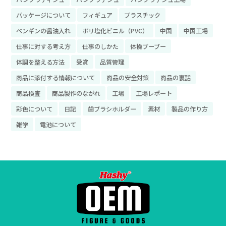
パッケージについて
フィギュア
プラスチック
ペンギンの醤油入れ
ポリ塩化ビニル（PVC）
中国
中国工場
仕事に対する考え方
仕事のしかた
体操ブーブー
体調を整える方法
受賞
品質管理
商品に添付する情報について
商品の安全対策
商品の裏話
商品検査
商品製作のながれ
工場
工場レポート
彩色について
日記
歯ブラシホルダー
素材
製品の作り方
雑学
電池について