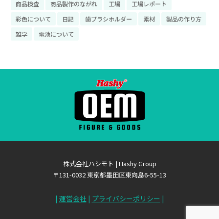
商品検査
商品製作のながれ
工場
工場レポート
彩色について
日記
歯ブラシホルダー
素材
製品の作り方
雑学
電池について
株式会社ハシモト | Hashy Group
〒131-0032 東京都墨田区東向島6-55-13
|
運営会社
|
プライバシーポリシー
|