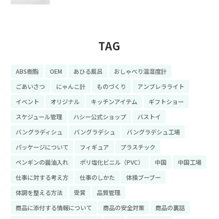
TAG
ABS樹脂
OEM
あひる風呂
おしゃべり温湿度計
ごあいさつ
にゃんこ計
ものづくり
アンブレラライト
イベント
オリジナル
キッチンアイテム
ギフトショー
スケジュール管理
ハシー公式ショップ
バストイ
バングラディシュ
バングラデシュ
バングラデシュ工場
パッケージについて
フィギュア
プラスチック
ペンギンの醤油入れ
ポリ塩化ビニル（PVC）
中国
中国工場
仕事に対する考え方
仕事のしかた
体操ブーブー
体調を整える方法
受賞
品質管理
商品に添付する情報について
商品の安全対策
商品の裏話