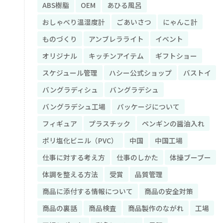
ABS樹脂
OEM
あひる風呂
おしゃべり温湿度計
ごあいさつ
にゃんこ計
ものづくり
アンブレラライト
イベント
オリジナル
キッチンアイテム
ギフトショー
スケジュール管理
ハシー公式ショップ
バストイ
バングラディシュ
バングラデシュ
バングラデシュ工場
パッケージについて
フィギュア
プラスチック
ペンギンの醤油入れ
ポリ塩化ビニル（PVC）
中国
中国工場
仕事に対する考え方
仕事のしかた
体操ブーブー
体調を整える方法
受賞
品質管理
商品に添付する情報について
商品の安全対策
商品の裏話
商品検査
商品製作のながれ
工場