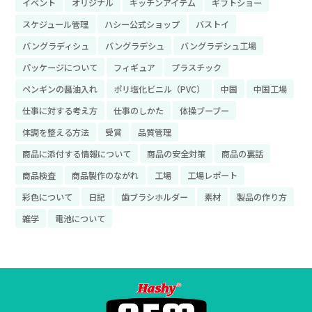
イベント
オリジナル
キッチンアイテム
ギフトショー
スケジュール管理
ハシー公式ショップ
バストイ
バングラディシュ
バングラデシュ
バングラデシュ工場
パッケージについて
フィギュア
プラスチック
ペンギンの醤油入れ
ポリ塩化ビニル（PVC）
中国
中国工場
仕事に対する考え方
仕事のしかた
体操ブーブー
体調を整える方法
受賞
品質管理
商品に添付する情報について
商品の安全対策
商品の裏話
商品検査
商品製作のながれ
工場
工場レポート
彩色について
日記
歯ブラシホルダー
素材
製品の作り方
雑学
電池について