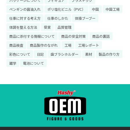
パッケージについて
フィギュア
プラスチック
ペンギンの醤油入れ
ポリ塩化ビニル（PVC）
中国
中国工場
仕事に対する考え方
仕事のしかた
体操ブーブー
体調を整える方法
受賞
品質管理
商品に添付する情報について
商品の安全対策
商品の裏話
商品検査
商品製作のながれ
工場
工場レポート
彩色について
日記
歯ブラシホルダー
素材
製品の作り方
雑学
電池について