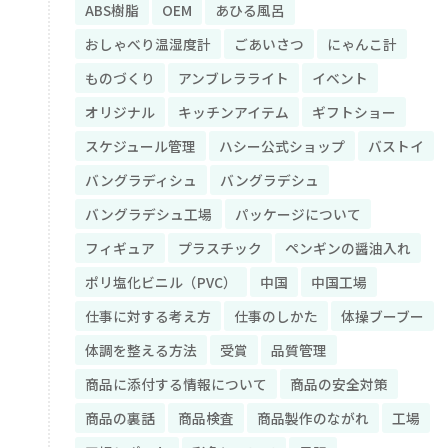
ABS樹脂
OEM
あひる風呂
おしゃべり温湿度計
ごあいさつ
にゃんこ計
ものづくり
アンブレラライト
イベント
オリジナル
キッチンアイテム
ギフトショー
スケジュール管理
ハシー公式ショップ
バストイ
バングラディシュ
バングラデシュ
バングラデシュ工場
パッケージについて
フィギュア
プラスチック
ペンギンの醤油入れ
ポリ塩化ビニル（PVC）
中国
中国工場
仕事に対する考え方
仕事のしかた
体操ブーブー
体調を整える方法
受賞
品質管理
商品に添付する情報について
商品の安全対策
商品の裏話
商品検査
商品製作のながれ
工場