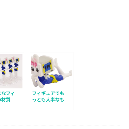
まなフィ
フィギュアでも
の材質
っとも大事なも
の ”その7”