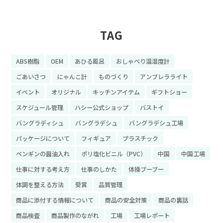
TAG
ABS樹脂
OEM
あひる風呂
おしゃべり温湿度計
ごあいさつ
にゃんこ計
ものづくり
アンブレラライト
イベント
オリジナル
キッチンアイテム
ギフトショー
スケジュール管理
ハシー公式ショップ
バストイ
バングラディシュ
バングラデシュ
バングラデシュ工場
パッケージについて
フィギュア
プラスチック
ペンギンの醤油入れ
ポリ塩化ビニル（PVC）
中国
中国工場
仕事に対する考え方
仕事のしかた
体操ブーブー
体調を整える方法
受賞
品質管理
商品に添付する情報について
商品の安全対策
商品の裏話
商品検査
商品製作のながれ
工場
工場レポート