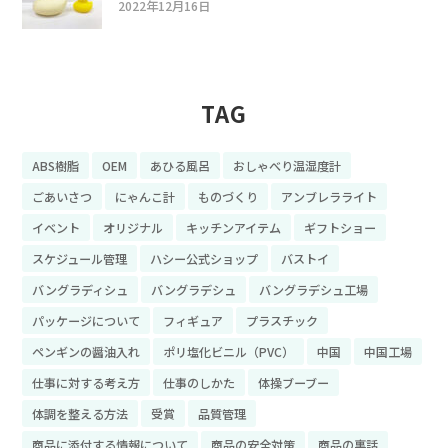
2022年12月16日
TAG
ABS樹脂
OEM
あひる風呂
おしゃべり温湿度計
ごあいさつ
にゃんこ計
ものづくり
アンブレラライト
イベント
オリジナル
キッチンアイテム
ギフトショー
スケジュール管理
ハシー公式ショップ
バストイ
バングラディシュ
バングラデシュ
バングラデシュ工場
パッケージについて
フィギュア
プラスチック
ペンギンの醤油入れ
ポリ塩化ビニル（PVC）
中国
中国工場
仕事に対する考え方
仕事のしかた
体操ブーブー
体調を整える方法
受賞
品質管理
商品に添付する情報について
商品の安全対策
商品の裏話