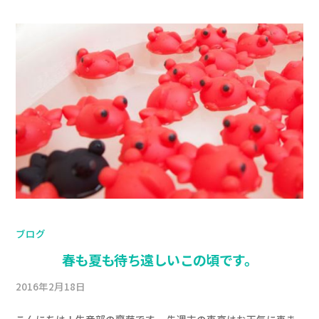
ブログ
春も夏も待ち遠しいこの頃です。
2016年2月18日
b
/
y
0
こんにちは！生産部の齋藤です。 先週末の東京はお天気に恵ま