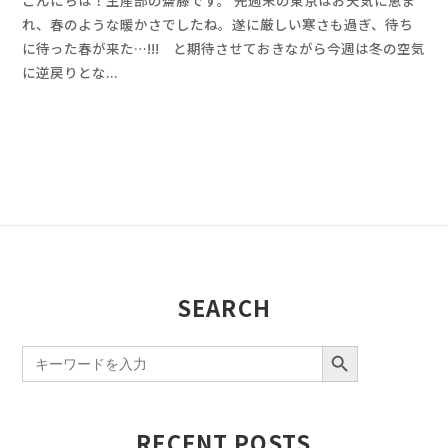
s
件
れ、春のような暖かさでしたね。遂に厳しい寒さも過ぎ、待ち
h
の
に待った春が来た…!!! と期待させておきながら今週は冬の空気
i
コ
に逆戻りとな...
m
メ
i
ン
z
ト
u
SEARCH
SEARCH BUTTON
Search
for:
RECENT POSTS