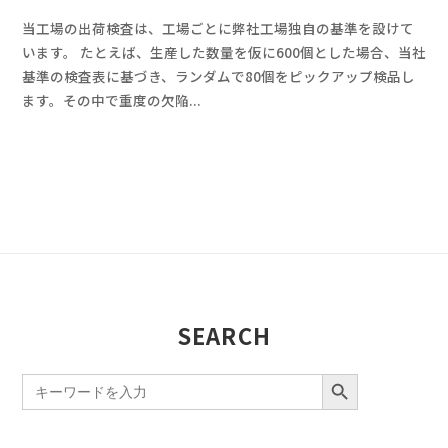
y
当工場の出荷検査は、工場ごとに弊社工場独自の基準を設けて
a
います。 たとえば、生産した数量を仮に600個とした場合、当社
d
基準の検査表に基づき、ランダムで80個をピックアップ検品し
m
ます。その中で重度の欠陥...
i
n
SEARCH
SEARCH BUTTON
Search
for: