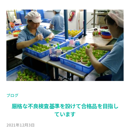
ブログ
厳格な不良検査基準を設けて合格品を目指し
ています
2021年12月3日
b