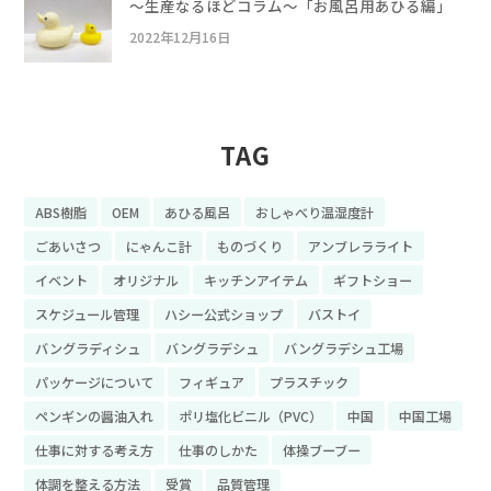
〜生産なるほどコラム〜「お風呂用あひる編」
2022年12月16日
TAG
ABS樹脂
OEM
あひる風呂
おしゃべり温湿度計
ごあいさつ
にゃんこ計
ものづくり
アンブレラライト
イベント
オリジナル
キッチンアイテム
ギフトショー
スケジュール管理
ハシー公式ショップ
バストイ
バングラディシュ
バングラデシュ
バングラデシュ工場
パッケージについて
フィギュア
プラスチック
ペンギンの醤油入れ
ポリ塩化ビニル（PVC）
中国
中国工場
仕事に対する考え方
仕事のしかた
体操ブーブー
体調を整える方法
受賞
品質管理