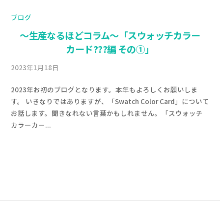
ブログ
〜生産なるほどコラム〜「スウォッチカラー
カード???編 その①」
2023年1月18日
b
y
2023年お初のブログとなります。本年もよろしくお願いしま
a
す。 いきなりではありますが、「Swatch Color Card」について
d
お話します。聞きなれない言葉かもしれません。「スウォッチ
m
カラーカー...
i
n