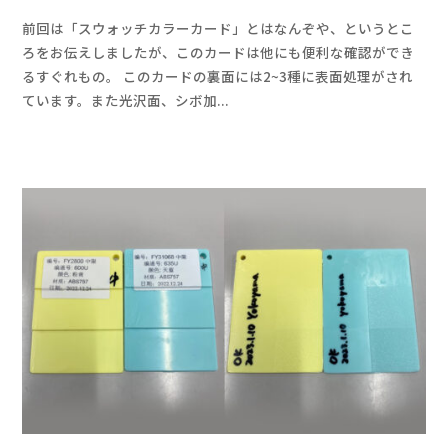
y
前回は「スウォッチカラーカード」とはなんぞや、というとこ
a
ろをお伝えしましたが、このカードは他にも便利な確認ができ
d
るすぐれもの。 このカードの裏面には2~3種に表面処理がされ
m
ています。また光沢面、シボ加...
i
n