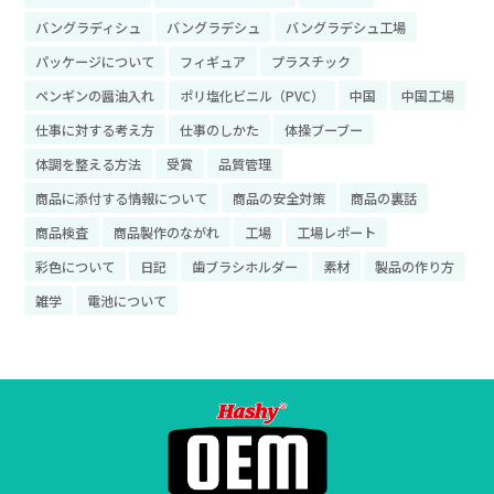
バングラディシュ
バングラデシュ
バングラデシュ工場
パッケージについて
フィギュア
プラスチック
ペンギンの醤油入れ
ポリ塩化ビニル（PVC）
中国
中国工場
仕事に対する考え方
仕事のしかた
体操ブーブー
体調を整える方法
受賞
品質管理
商品に添付する情報について
商品の安全対策
商品の裏話
商品検査
商品製作のながれ
工場
工場レポート
彩色について
日記
歯ブラシホルダー
素材
製品の作り方
雑学
電池について