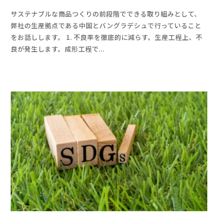
y
サステナブルな商品つくりの前段階でできる取り組みとして、
a
弊社の生産拠点である中国とバングラデシュで行っていること
d
をお話しします。 1. 不良率を徹底的に減らす。生産工程上、不
m
良が発生します。成形工程で...
i
n