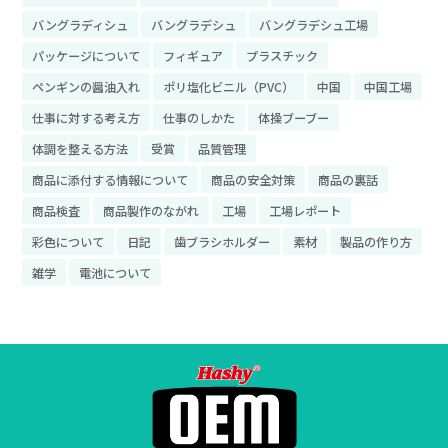
バングラディシュ
バングラデシュ
バングラデシュ工場
パッケージについて
フィギュア
プラスチック
ペンギンの醤油入れ
ポリ塩化ビニル（PVC）
中国
中国工場
仕事に対する考え方
仕事のしかた
体操ブーブー
体調を整える方法
受賞
品質管理
商品に添付する情報について
商品の安全対策
商品の裏話
商品検査
商品製作のながれ
工場
工場レポート
彩色について
日記
歯ブラシホルダー
素材
製品の作り方
雑学
電池について