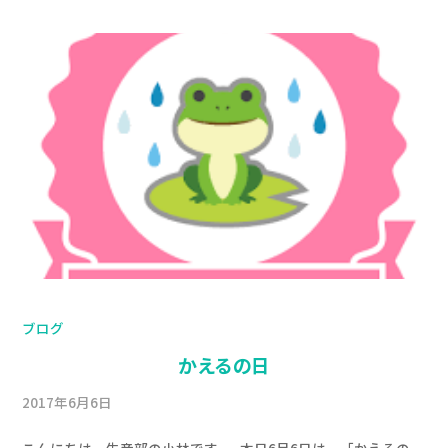
ブログ
かえるの日
2017年6月6日
b
/
y
0
こんにちは、生産部の小林です。 本日6月6日は、「かえるの