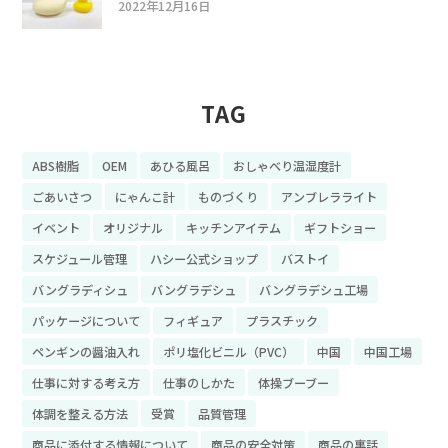
2022年12月16日
TAG
ABS樹脂
OEM
あひる風呂
おしゃべり温湿度計
ごあいさつ
にゃんこ計
ものづくり
アンブレラライト
イベント
オリジナル
キッチンアイテム
ギフトショー
スケジュール管理
ハシー公式ショップ
バストイ
バングラディシュ
バングラデシュ
バングラデシュ工場
パッケージについて
フィギュア
プラスチック
ペンギンの醤油入れ
ポリ塩化ビニル（PVC）
中国
中国工場
仕事に対する考え方
仕事のしかた
体操ブーブー
体調を整える方法
受賞
品質管理
商品に添付する情報について
商品の安全対策
商品の裏話