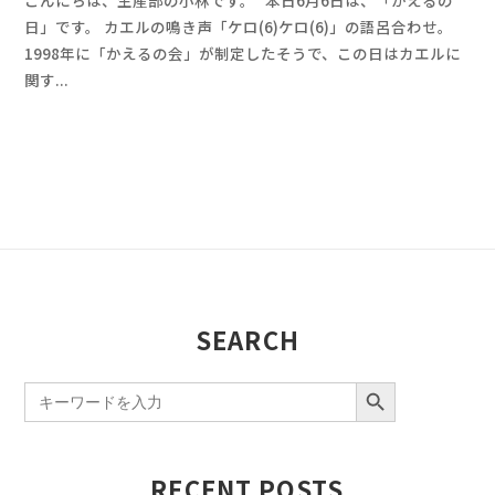
s
件
日」です。 カエルの鳴き声「ケロ(6)ケロ(6)」の語呂合わせ。
h
の
1998年に「かえるの会」が制定したそうで、この日はカエルに
i
コ
関す...
m
メ
i
ン
z
ト
u
SEARCH
SEARCH BUTTON
Search
for:
RECENT POSTS